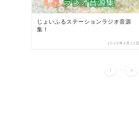
じょいふるステーションラジオ音源
集！
2020年4月22
...
1
9