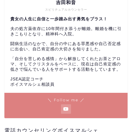
吉田和音
スピリチュアルカウンセラー
貴女の人生に自信と一歩踏み出す勇気をプラス！
夫の処方薬依存に10年間付き添うが離婚。離婚を機に引
きこもりとなり、精神科へ入院。
闘病生活のなかで、自分の中にある罪悪感や自己否定感
に出会い、自己肯定感の大切さを知りました。
「自分を苦しめる感情」から解放してくれたお茶とアロ
マ、そしてクリスタルをベースに、現在は自己肯定感の
低さで悩んでいる人をサポートする活動をしています。
JSEA認定コーチ
ボイスマルシェ相談員
＼ Follow me ／
電話カウンセリングボイスマルシェ