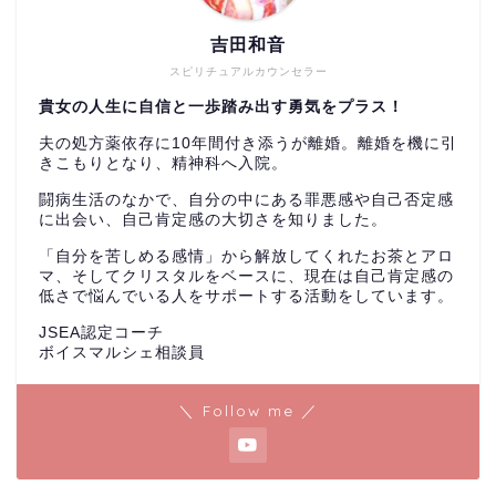
吉田和音
スピリチュアルカウンセラー
貴女の人生に自信と一歩踏み出す勇気をプラス！
夫の処方薬依存に10年間付き添うが離婚。離婚を機に引
きこもりとなり、精神科へ入院。
闘病生活のなかで、自分の中にある罪悪感や自己否定感
に出会い、自己肯定感の大切さを知りました。
「自分を苦しめる感情」から解放してくれたお茶とアロ
マ、そしてクリスタルをベースに、現在は自己肯定感の
低さで悩んでいる人をサポートする活動をしています。
JSEA認定コーチ
ボイスマルシェ相談員
＼ Follow me ／