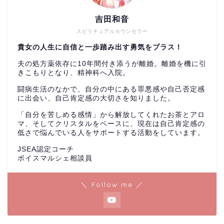
吉田和音
スピリチュアルカウンセラー
貴女の人生に自信と一歩踏み出す勇気をプラス！
夫の処方薬依存に10年間付き添うが離婚。離婚を機に引
きこもりとなり、精神科へ入院。
闘病生活のなかで、自分の中にある罪悪感や自己否定感
に出会い、自己肯定感の大切さを知りました。
「自分を苦しめる感情」から解放してくれたお茶とアロ
マ、そしてクリスタルをベースに、現在は自己肯定感の
低さで悩んでいる人をサポートする活動をしています。
JSEA認定コーチ
ボイスマルシェ相談員
＼ Follow me ／