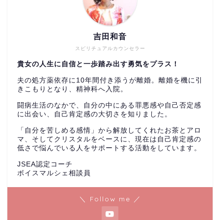
吉田和音
スピリチュアルカウンセラー
貴女の人生に自信と一歩踏み出す勇気をプラス！
夫の処方薬依存に10年間付き添うが離婚。離婚を機に引
きこもりとなり、精神科へ入院。
闘病生活のなかで、自分の中にある罪悪感や自己否定感
に出会い、自己肯定感の大切さを知りました。
「自分を苦しめる感情」から解放してくれたお茶とアロ
マ、そしてクリスタルをベースに、現在は自己肯定感の
低さで悩んでいる人をサポートする活動をしています。
JSEA認定コーチ
ボイスマルシェ相談員
＼ Follow me ／