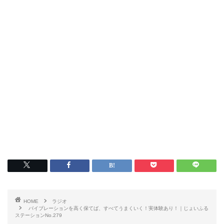
HOME
ラジオ
バイブレーションを高く保てば、すべてうまくいく！実体験あり！｜じょいふる
ステーションNo.279