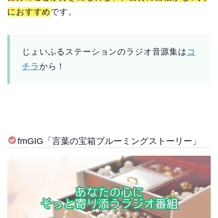
におすすめ
です。
じょいふるステーションのラジオ音源集は
コ
チラ
から！
fmGIG「言葉の宝箱ブルーミングストーリー」