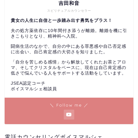
吉田和音
スピリチュアルカウンセラー
貴女の人生に自信と一歩踏み出す勇気をプラス！
夫の処方薬依存に10年間付き添うが離婚。離婚を機に引
きこもりとなり、精神科へ入院。
闘病生活のなかで、自分の中にある罪悪感や自己否定感
に出会い、自己肯定感の大切さを知りました。
「自分を苦しめる感情」から解放してくれたお茶とアロ
マ、そしてクリスタルをベースに、現在は自己肯定感の
低さで悩んでいる人をサポートする活動をしています。
JSEA認定コーチ
ボイスマルシェ相談員
＼ Follow me ／
電話カウンセリングボイスマルシェ