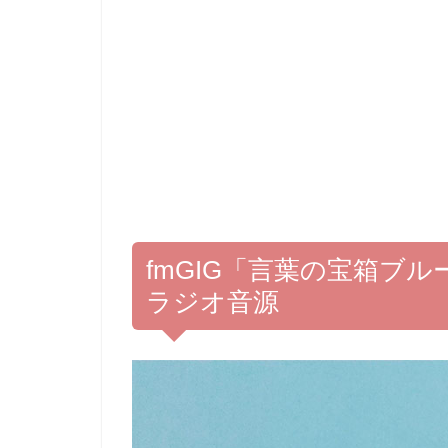
fmGIG「言葉の宝箱ブ
ラジオ音源